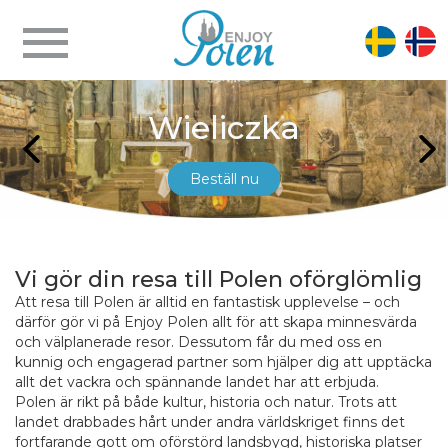
Zakopane
Wieliczka
Beställ nu
Beställ nu
Vi gör din resa till Polen oförglömlig
Att resa till Polen är alltid en fantastisk upplevelse – och
därför gör vi på Enjoy Polen allt för att skapa minnesvärda
och välplanerade resor. Dessutom får du med oss en
kunnig och engagerad partner som hjälper dig att upptäcka
allt det vackra och spännande landet har att erbjuda.
Polen är rikt på både kultur, historia och natur. Trots att
landet drabbades hårt under andra världskriget finns det
fortfarande gott om oförstörd landsbygd, historiska platser