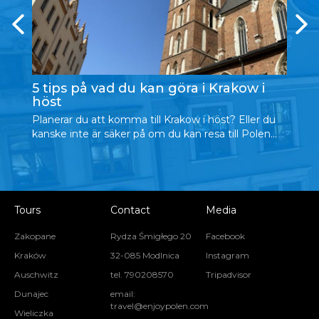
5 tips på vad du kan göra i Krakow i
V
höst
Må
Planerar du att komma till Krakow i höst? Eller du
re
kanske inte är säker på om du kan resa till Polen...
Tours
Contact
Media
Zakopane
Rydza Śmigłego 20
Facebook
Kraków
32-085 Modlnica
Instagram
Auschwitz
tel. 790208570
Tripadvisor
Dunajec
email:
travel@enjoypolen.com
Wieliczka