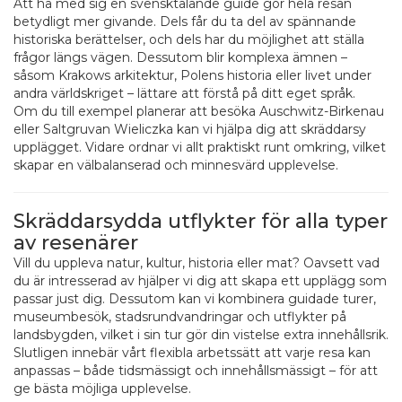
Att ha med sig en svensktalande guide gör hela resan
betydligt mer givande. Dels får du ta del av spännande
historiska berättelser, och dels har du möjlighet att ställa
frågor längs vägen. Dessutom blir komplexa ämnen –
såsom Krakows arkitektur, Polens historia eller livet under
andra världskriget – lättare att förstå på ditt eget språk.
Om du till exempel planerar att besöka Auschwitz-Birkenau
eller Saltgruvan Wieliczka kan vi hjälpa dig att skräddarsy
upplägget. Vidare ordnar vi allt praktiskt runt omkring, vilket
skapar en välbalanserad och minnesvärd upplevelse.
Skräddarsydda utflykter för alla typer
av resenärer
Vill du uppleva natur, kultur, historia eller mat? Oavsett vad
du är intresserad av hjälper vi dig att skapa ett upplägg som
passar just dig. Dessutom kan vi kombinera guidade turer,
museum­besök, stadsrundvandringar och utflykter på
landsbygden, vilket i sin tur gör din vistelse extra innehållsrik.
Slutligen innebär vårt flexibla arbetssätt att varje resa kan
anpassas – både tidsmässigt och innehållsmässigt – för att
ge bästa möjliga upplevelse.