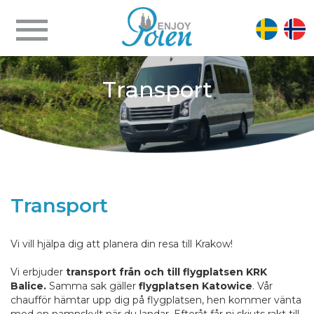
Transport
Transport
Vi vill hjälpa dig att planera din resa till Krakow!
.
Vi erbjuder
transport från och till flygplatsen KRK
Balice.
Samma sak gäller
flygplatsen Katowice
. Vår
chaufför hämtar upp dig på flygplatsen, hen kommer vänta
med en namnskylt när du landar. Efteråt får ni skjuts rakt till