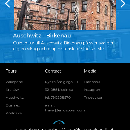
Auschwitz - Birkenau
W
Guidad tur till Auschwitz–Birkenau på svenska ger
Up
dig en viktig och djup historisk förståelse. Me ...
so
Wi
Tours
Contact
Media
Zakopane
Rydza Śmigłego 20
Facebook
Kraków
32-085 Modlnica
Instagram
Auschwitz
tel. 790208570
Tripadvisor
Dunajec
email:
travel@enjoypolen.com
Wieliczka
Information om cookies. Vi tar hjälp av cookies för att