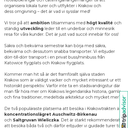
organisera lokala turer och utflykter i Krakow och
dess omgivning – det är vad vi sysslar med!
Vi tror på att
ambition
tillsammans med
högt kvalité
och
ständig
utveckling
leder till en underbar och minnesrik
resa för våra kunder. Det är just vad succé innebär för oss!
Säkra och bekväma semestrar kan börja med säkra,
bekväma och dessutom snabba transporter. Vi erbjuder
dörr-till-dörr transport i en privat buss/minibuss från
Katowice flygplats och Krakow flygplats.
Kommer man hit så är det framförallt själva staden
Krakow som är väldigt vacker och mycket intressant ur ett
historiskt perspektiv. Varför inte ta en stadsvandrigstur där
man får höra mer om Krakows legendariska historia, gamla
och fina traditioner, medeltida arkitektur och mycket mer?
De två populäraste platserna att besöka i Krakowtrakten är
koncentrationslägret Auschwitz-Birkenau
och
Saltgruvan Wieliczka
. Det är starkt rekommenderat
att besöka båda två och därför erbjuder vi guidade turer till