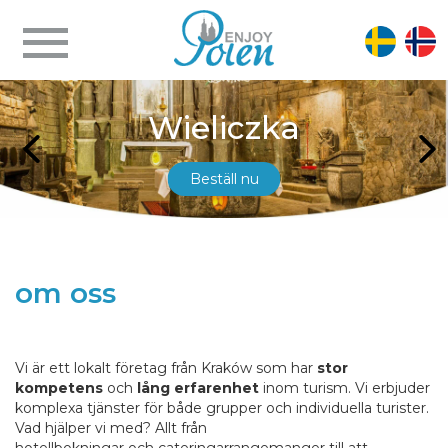
Wieliczka
Beställ nu
om oss
Vi är ett lokalt företag från Kraków som har
stor
kompetens
och
lång erfarenhet
inom turism. Vi erbjuder
komplexa tjänster för både grupper och individuella turister.
Vad hjälper vi med? Allt från
hotellbokningar och cateringarrangemanger till att