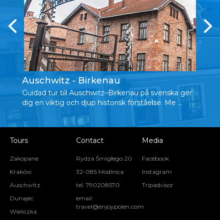
Auschwitz - Birkenau
W
Guidad tur till Auschwitz–Birkenau på svenska ger
Up
dig en viktig och djup historisk förståelse. Me ...
so
Wi
Tours
Contact
Media
Zakopane
Rydza Śmigłego 20
Facebook
Kraków
32-085 Modlnica
Instagram
Auschwitz
tel. 790208570
Tripadvisor
Dunajec
email:
travel@enjoypolen.com
Wieliczka