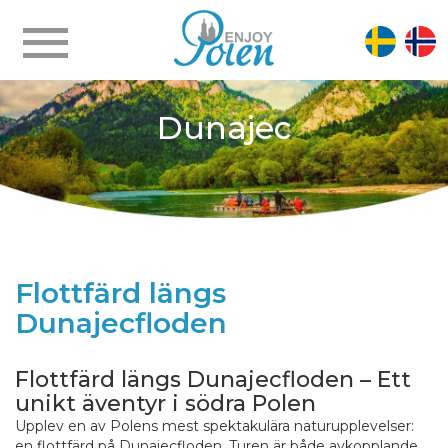
Dunajec
Flottfärd längs
Dunajecfloden
Flottfärd längs Dunajecfloden – Ett
unikt äventyr i södra Polen
Upplev en av Polens mest spektakulära naturupplevelser:
en flottfärd på Dunajecfloden. Turen är både avkopplande