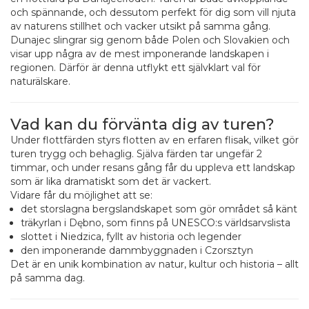
och spännande, och dessutom perfekt för dig som vill njuta
av naturens stillhet och vacker utsikt på samma gång.
Dunajec slingrar sig genom både Polen och Slovakien och
visar upp några av de mest imponerande landskapen i
regionen. Därför är denna utflykt ett självklart val för
naturälskare.
Vad kan du förvänta dig av turen?
Under flottfärden styrs flotten av en erfaren flisak, vilket gör
turen trygg och behaglig. Själva färden tar ungefär 2
timmar, och under resans gång får du uppleva ett landskap
som är lika dramatiskt som det är vackert.
Vidare får du möjlighet att se:
det storslagna bergslandskapet som gör området så känt
träkyrlan i Dębno, som finns på UNESCO:s världsarvslista
slottet i Niedzica, fyllt av historia och legender
den imponerande dammbyggnaden i Czorsztyn
Det är en unik kombination av natur, kultur och historia – allt
på samma dag.