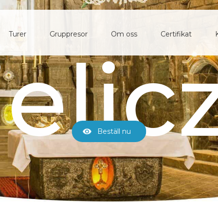
Turer
Gruppresor
Om oss
Certifikat
kop
elic
Beställ nu
Beställ nu