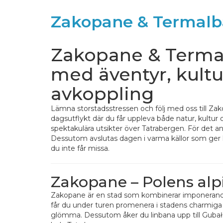
Zakopane & Termal
Zakopane & Termal
med äventyr, kultu
avkoppling
Lämna storstadsstressen och följ med oss till Z
dagsutflykt där du får uppleva både natur, kultur
spektakulära utsikter över Tatrabergen. För det and
Dessutom avslutas dagen i varma källor som ger
du inte får missa.
Zakopane – Polens alpi
Zakopane är en stad som kombinerar imponerande nat
får du under turen promenera i stadens charmiga
glömma. Dessutom åker du linbana upp till Gubałó