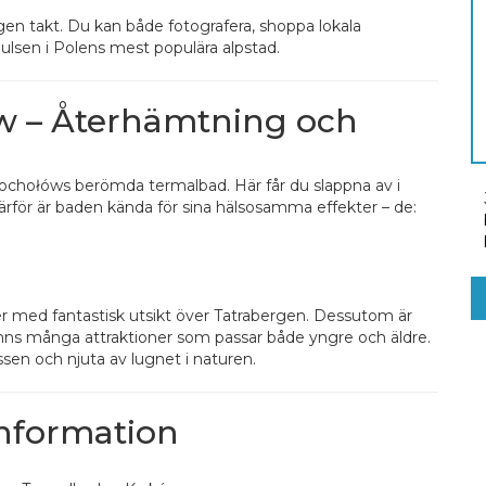
egen takt. Du kan både fotografera, shoppa lokala
pulsen i Polens mest populära alpstad.
w – Återhämtning och
 Chochołóws berömda termalbad. Här får du slappna av i
Därför är baden kända för sina hälsosamma effekter – de:
r med fantastisk utsikt över Tatrabergen. Dessutom är
 finns många attraktioner som passar både yngre och äldre.
ressen och njuta av lugnet i naturen.
information