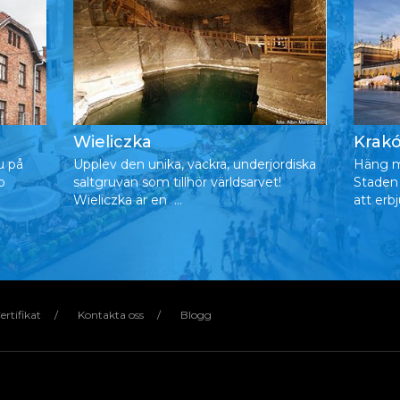
Wieliczka
Krak
u på
Upplev den unika, vackra, underjordiska
Häng m
p
saltgruvan som tillhör världsarvet!
Staden
Wieliczka är en ...
att erb
ertifikat
Kontakta oss
Blogg