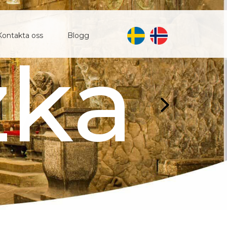
Kontakta oss
Blogg
ane
zka