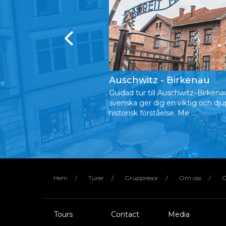
 & Termalbad
Auschwitz - Birkenau
shetsen och ta dig till
Guidad tur till Auschwitz–Birkena
bjuder bl.a. på det
svenska ger dig en viktig och dju
ergslandskapet ...
historisk förståelse. Me ...
Hem
Turer
Gruppresor
Om oss
C
Tours
Contact
Media