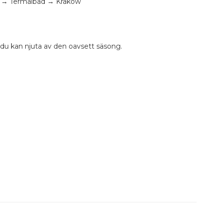
 → Termalbad → Kraków
t du kan njuta av den oavsett säsong.