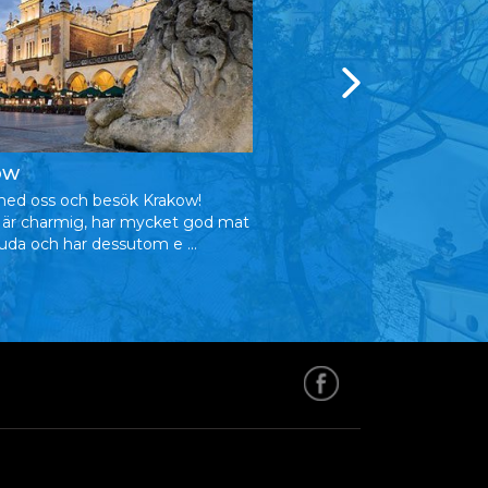
Zakopane
ów
Upplev Polens vinterhuvu
ed oss och besök Krakow!
Zakopane! Njut av fina uts
 är charmig, har mycket god mat
den ...
juda och har dessutom e ...