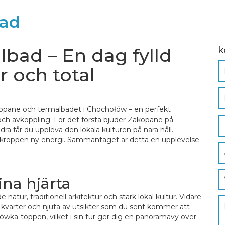
bad
bad – En dag fylld
k
r och total
akopane och termalbadet i Chochołów – en perfekt
 och avkoppling. För det första bjuder Zakopane på
ra får du uppleva den lokala kulturen på nära håll.
 kroppen ny energi. Sammantaget är detta en upplevelse
na hjärta
ur, traditionell arkitektur och stark lokal kultur. Vidare
 kvarter och njuta av utsikter som du sent kommer att
wka-toppen, vilket i sin tur ger dig en panoramavy över