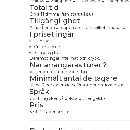
Kraków → Zakopane → Gubałówka → Chochołów
Total tid
Cirka 11 timmar från start till slut.
Tillgänglighet
Attraktionen är öppen året runt, vilket innebär at
I priset ingår
Transport
Guideservice
Entréavgifter
Däremot ingår inte mat och dryck.
När arrangeras turen?
Vi genomför turen varje dag.
Minimalt antal deltagare
Minst 2 personer krävs för att genomföra resan.
Språk
Guidning sker på polska och engelska.
Pris
379 PLN per person