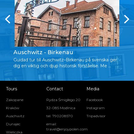
Auschwitz - Birkenau
W
Guidad tur till Auschwitz–Birkenau på svenska ger
Up
dig en viktig och djup historisk förståelse. Me ...
so
Wi
Tours
Contact
Media
Zakopane
Rydza Śmigłego 20
Facebook
Kraków
32-085 Modlnica
Instagram
Auschwitz
tel. 790208570
Tripadvisor
Dunajec
email:
travel@enjoypolen.com
Wieliczka