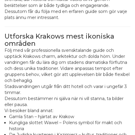
berättelser som är både tydliga och engagerande.
Dessutom får du följa med en erfaren guide som gör varje
plats ännu mer intressant.
Utforska Krakows mest ikoniska
områden
Följ med vår professionella svensktalande guide och
upptäck Krakows charm, arkitektur och dolda hörn. Under
vandringen får du lära dig om stadens dramatiska förflutna
och dess unika traditioner. Vidare anpassas tempot efter
gruppens behov, vilket gör att upplevelsen blir både flexibel
och behaglig.
Stadsvandringen utgår från ditt hotell och varar i ungefär 3
timmar.
Dessutom bestämmer ni själva när ni vill stanna, ta bilder
eller pausa.
Vi besöker bland annat:
Gamla Stan – hjärtat av Krakow
Kungliga slottet Wawel – Polens symbol för makt och
historia
De Judiska kvarteren i Kazimierz – kultur, traditioner och