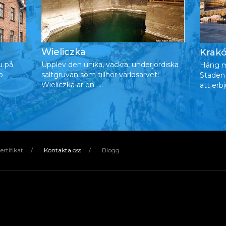
Wieliczka
Krak
u på
Upplev den unika, vackra, underjordiska
Häng m
p
saltgruvan som tillhör världsarvet!
Staden
Wieliczka är en ...
att erb
ertifikat
Kontakta oss
Blogg