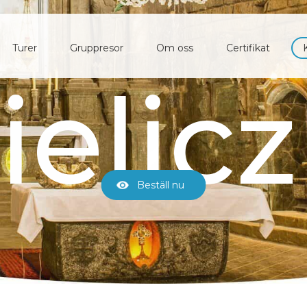
Turer
Gruppresor
Om oss
Certifikat
akopa
elic
Beställ nu
Beställ nu