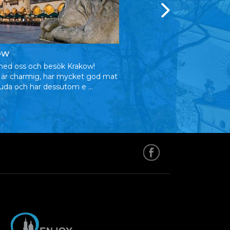
Zakopane
ów
Upplev Polens vinterhuvu
ed oss och besök Krakow!
Zakopane! Njut av fina uts
 är charmig, har mycket god mat
den ...
juda och har dessutom e ...