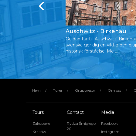
 & Termalbad
Auschwitz - Birkenau
shetsen och ta dig till
Guidad tur till Auschwitz–Birkena
bjuder bl.a. på det
svenska ger dig en viktig och dju
ergslandskapet ...
historisk förståelse. Me ...
Hem
Turer
Gruppresor
Om oss
C
Tours
Contact
Media
Zakopane
Rydza Śmigłego
Facebook
20
Kraków
Instagram