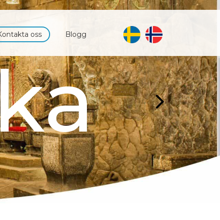
Kontakta oss
Blogg
ne
zka