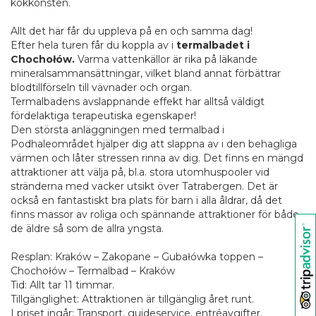
kokkonsten.
Allt det här får du uppleva på en och samma dag!
Efter hela turen får du koppla av i
termalbadet i
Chochołów.
Varma vattenkällor är rika på läkande
mineralsammansättningar, vilket bland annat förbättrar
blodtillförseln till vävnader och organ.
Termalbadens avslappnande effekt har alltså väldigt
fördelaktiga terapeutiska egenskaper!
Den största anläggningen med termalbad i
Podhaleområdet hjälper dig att slappna av i den behagliga
värmen och låter stressen rinna av dig. Det finns en mängd
attraktioner att välja på, bl.a. stora utomhuspooler vid
stränderna med vacker utsikt över Tatrabergen. Det är
också en fantastiskt bra plats för barn i alla åldrar, då det
finns massor av roliga och spännande attraktioner för både
de äldre så som de allra yngsta.
Resplan: Kraków – Zakopane – Gubałówka toppen –
Chochołów – Termalbad – Kraków
Tid: Allt tar 11 timmar.
Tillgänglighet: Attraktionen är tillgänglig året runt.
I priset ingår: Transport, guideservice, entréavgifter.