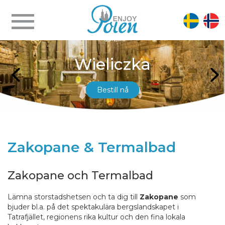
Wieliczka
Bestill nå
Zakopane & Termalbad
Zakopane och Termalbad
Lämna storstadshetsen och ta dig till
Zakopane
som
bjuder bl.a. på det spektakulära bergslandskapet i
Tatrafjället, regionens rika kultur och den fina lokala