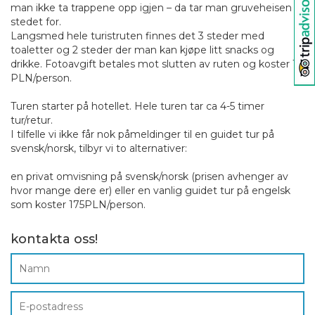
man ikke ta trappene opp igjen – da tar man gruveheisen i
stedet for.
Langsmed hele turistruten finnes det 3 steder med
toaletter og 2 steder der man kan kjøpe litt snacks og
drikke. Fotoavgift betales mot slutten av ruten og koster 10
PLN/person.
Turen starter på hotellet. Hele turen tar ca 4-5 timer
tur/retur.
I tilfelle vi ikke får nok påmeldinger til en guidet tur på
svensk/norsk, tilbyr vi to alternativer:
en privat omvisning på svensk/norsk (prisen avhenger av
hvor mange dere er) eller en vanlig guidet tur på engelsk
som koster 175PLN/person.
kontakta oss!