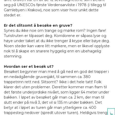
seg på UNESCOs første Verdensarvliste i 1978 (i tillegg til
Gamlebyen i Krakow), noe som viser hvor unikt dette
stedet er.
Er det slitsomt å besøke en gruve?
Synes du ikke noe om trange og mørke rom? Ingen fare!
Turistruten er tilpasset deg. Korridorene er såpass lyse og
høye under taket at du ikke trenger å krype eller bøye deg.
Noen steder kan være litt mørkere, men er likevel opplyste
nok til å skape en snarere hyggelig enn en ubehagelig
stemning.
Hvordan ser et besøk ut?
Besøket begynner man med å gå ned en god del trapper i
en nedadgående gruvesjakt, til sammen ca. 380
trappetrinn rett ned. Slitsomt? Ikke i det hele tatt! Folk
klarer det uten problemer. Deretter kommer man fram til
det første underjordiske nivået, som ligger 64 meter under
bakken. I løpet av besøket går man ca. 2 km, der man til
slutt ender på nivå 3, det vil si 135 m under bakken. Det
betyr at i løpet av turen går man ytterligere ca. 400
trappesteg nedover (spredt utover turen). Heldigvis trenger