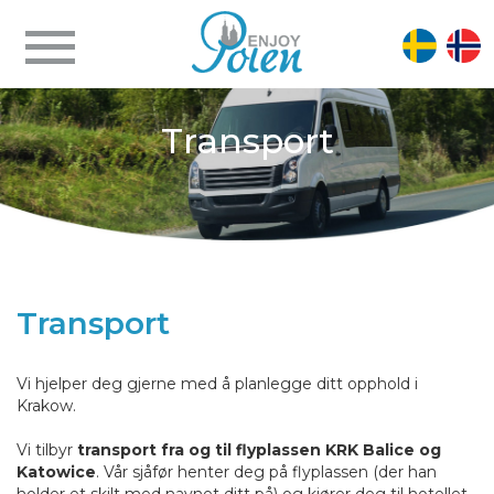
Transport
Transport
Vi hjelper deg gjerne med å planlegge ditt opphold i
Krakow.
Vi tilbyr
transport fra og til flyplassen KRK Balice og
Katowice
. Vår sjåfør henter deg på flyplassen (der han
holder et skilt med navnet ditt på) og kjører deg til hotellet.