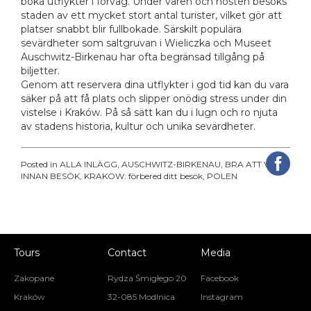
boka utflykter i förväg. Under våren och hösten besöks
staden av ett mycket stort antal turister, vilket gör att
platser snabbt blir fullbokade. Särskilt populära
sevärdheter som saltgruvan i Wieliczka och Museet
Auschwitz-Birkenau har ofta begränsad tillgång på
biljetter.
Genom att reservera dina utflykter i god tid kan du vara
säker på att få plats och slipper onödig stress under din
vistelse i Kraków. På så sätt kan du i lugn och ro njuta
av stadens historia, kultur och unika sevärdheter.
Posted in
ALLA INLÄGG
,
AUSCHWITZ-BIRKENAU
,
BRA ATT VETA
INNAN BESÖK
,
KRAKOW: förbered ditt besök
,
POLEN
Tours
Contact
Media
Zakopane
Rydza Śmigłego 20
Facebook
Kraków
32-085 Modlnica
Instagram