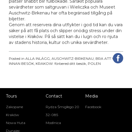
platser snabbt blir fullbokade. Särskilt populära
sevärdheter som saltgruvan i Wieliczka och Museet
Auschwitz-Birkenau har ofta begränsad tillgång på
biljetter.
Genom att reservera dina utflykter i god tid kan du vara
säker på att få plats och slipper onödig stress under din
vistelse i Kraków. På så sätt kan du i lugn och ro njuta
av stadens historia, kultur och unika sevärdheter.
Posted in
ALLA INLÄGG
,
AUSCHWITZ-BIRKENAU
,
BRA ATT VETA
INNAN BESÖK
,
KRAKOW: förbered ditt besök
,
POLEN
Tours
Contact
Media
Zakopane
Rydza Śmigłego 20
Facebook
Kraków
32-085
Nowa Huta
Modlnica
Dunajec