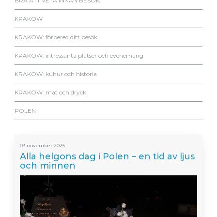
BRA ATT VETA INNAN BESÖK
KRAKOW
KRAKOW: förbered ditt besök
KRAKOW: intressanta platser och evenemang
KRAKOW: kultur och historia
KRAKOW: mat och dryck
POLEN
03 november 2025
Alla helgons dag i Polen – en tid av ljus
och minnen