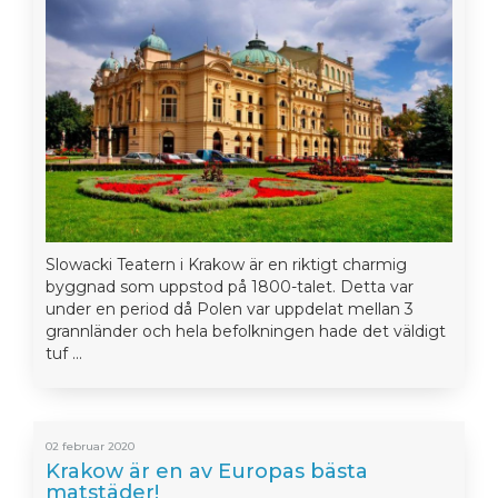
Slowacki Teatern i Krakow är en riktigt charmig
byggnad som uppstod på 1800-talet. Detta var
under en period då Polen var uppdelat mellan 3
grannländer och hela befolkningen hade det väldigt
tuf ...
02 februar 2020
Krakow är en av Europas bästa
matstäder!