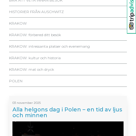
BRA ATT VETA INNAN BESÖK
HISTORIER FRÅN AUSCHWITZ
KRAKOW
KRAKOW: förbered ditt besök
KRAKOW: intressanta platser och evenemang
KRAKOW: kultur och historia
KRAKOW: mat och dryck
POLEN
03 november 2025
Alla helgons dag i Polen – en tid av ljus
och minnen