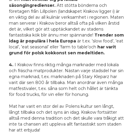
säsongingredienser.
Att stötta bönderna och
företagen från Lillpolen (landskapet Krakow ligger i) är
en viktig del av all kulinär verksamhet i regionen. Maten
man serverar i Krakow beror alltså ofta på vilken årstid
det är, vilket gör att upptäckandet av stadens
fantastiska kök blir ännu mer spännande!
Trender som
idag är populära i hela Europa
är t.ex. ’slow food’, ’eat
local’, ’eat seasonal’ eller ’farm to table’och
har varit
grund för polsk kokkonst sen medeltiden.
4.
I Krakow finns riktig många marknader med lokala
och fräscha matprodukter. Nästan varje stadsdel har sin
egna marknad, t.ex. marknaden på Stary Kleparz har
varit där sen 800 år tillbaka. Man anordnar även många
matfestivaler, t.ex. såna som helt och hållet är tänkta
för food trucks, för vin eller för honung.
Mat har varit en stor del av Polens kultur sen långt,
långt tillbaka och det syns än idag. Krakow fortsätter
alltså med denna tradition och det skulle vara tråkigt att
inte ta chansen att uppleva allt fantastiskt som staden
har att erbjuda!