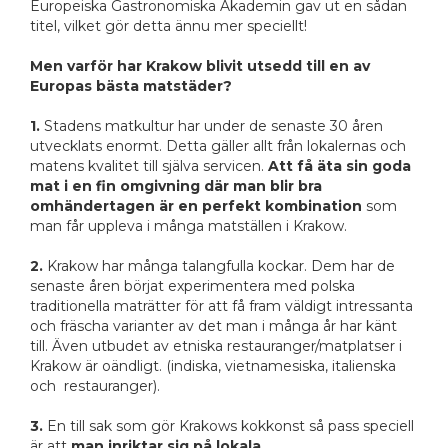
Europeiska Gastronomiska Akademin gav ut en sådan
titel, vilket gör detta ännu mer speciellt!
Men varför har Krakow blivit utsedd till en av
Europas bästa matstäder?
1.
Stadens matkultur har under de senaste 30 åren
utvecklats enormt. Detta gäller allt från lokalernas och
matens kvalitet till själva servicen.
Att få äta sin goda
mat i en fin omgivning där man blir bra
omhändertagen är en perfekt kombination
som
man får uppleva i många matställen i Krakow.
2.
Krakow har många talangfulla kockar. Dem har de
senaste åren börjat experimentera med polska
traditionella maträtter för att få fram väldigt intressanta
och fräscha varianter av det man i många år har känt
till. Även utbudet av etniska restauranger/matplatser i
Krakow är oändligt. (indiska, vietnamesiska, italienska
och restauranger).
3.
En till sak som gör Krakows kokkonst så pass speciell
är att
man inriktar sig på
lokala