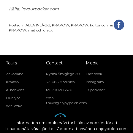
Källa:
inyourpocket.com
Posted in
ALLA INLÄGG
,
KRAKOW
,
KRAKOW: kultur och historia
,
KRAKOW: mat och dryck
Tours
Contact
Media
Zakopane
Rydza Śmigłego 20
Facebook
Kraków
32-085 Modlnica
Instagram
Auschwitz
tel. 790208570
Tripadvisor
Dunajec
email:
travel@enjoypolen.com
Wieliczka
Information om cookies. Vi tar hjälp av cookies för att
tillhandahålla våra tjänster. Genom att använda enjoypolen.com