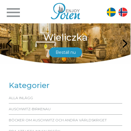
Wieliczka
Beställ nu
Kategorier
ALLA INLÄGG
AUSCHWITZ-BIRKENAU
BÖCKER OM AUSCHWITZ OCH ANDRA VÄRLDSKRIGET