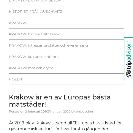
BRA ATT VETA INNAN BESÖK
HISTORIER FRÅN AUSCHWITZ
KRAKOW
KRAKOW: förbered ditt besök
KRAKOW: intressanta platser och evenemang
KRAKOW: kultur och historia
KRAKOW: mat och dryck
POLEN
Krakow är en av Europas bästa
matstäder!
Posted on
2 februari 2020
31 januari 2020
by
enjoypolen
År 2019 blev Krakow utsedd till ”Europas huvudstad för
gastronomisk kultur”. Det var första gången den