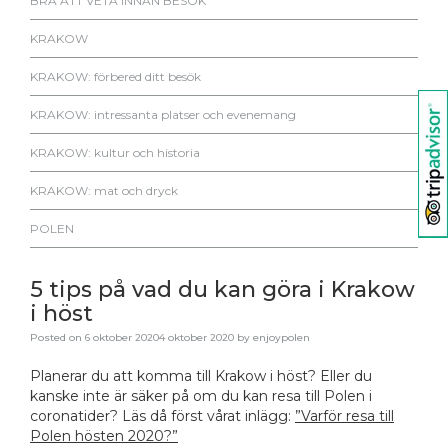
BRA ATT VETA INNAN BESÖK
KRAKOW
KRAKOW: förbered ditt besök
KRAKOW: intressanta platser och evenemang
KRAKOW: kultur och historia
KRAKOW: mat och dryck
POLEN
5 tips på vad du kan göra i Krakow
i höst
Posted on
6 oktober 2020
4 oktober 2020
by
enjoypolen
Planerar du att komma till Krakow i höst? Eller du
kanske inte är säker på om du kan resa till Polen i
coronatider? Läs då först vårat inlägg:
”Varför resa till
Polen hösten 2020?”