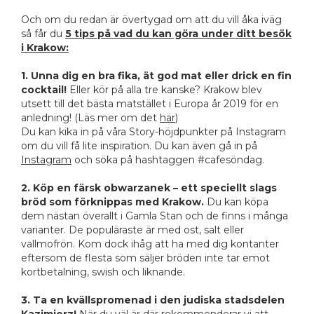
Och om du redan är övertygad om att du vill åka iväg
så får du
5 tips på vad du kan göra under ditt besök
i Krakow:
1. Unna dig en bra fika, ät god mat eller drick en fin
cocktail!
Eller kör på alla tre kanske? Krakow blev
utsett till det bästa matstället i Europa år 2019 för en
anledning! (Läs mer om det
här
)
Du kan kika in på våra Story-höjdpunkter på Instagram
om du vill få lite inspiration. Du kan även gå in på
Instagram
och söka på hashtaggen #cafesöndag.
2. Köp en färsk obwarzanek – ett speciellt slags
bröd som förknippas med Krakow.
Du kan köpa
dem nästan överallt i Gamla Stan och de finns i många
varianter. De populäraste är med ost, salt eller
vallmofrön. Kom dock ihåg att ha med dig kontanter
eftersom de flesta som säljer bröden inte tar emot
kortbetalning, swish och liknande.
3. Ta en kvällspromenad i den judiska stadsdelen
Kazimierz!
När du väl är där rekommenderar vi att