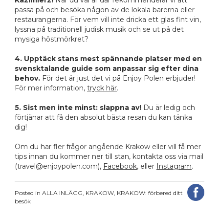
passa på och besöka någon av de lokala barerna eller
restaurangerna. För vem vill inte dricka ett glas fint vin,
lyssna på traditionell judisk musik och se ut på det
mysiga höstmörkret?
4. Upptäck stans mest spännande platser med en
svensktalande guide som anpassar sig efter dina
behov.
För det är just det vi på Enjoy Polen erbjuder!
För mer information,
tryck här
.
5. Sist men inte minst: slappna av!
Du är ledig och
förtjänar att få den absolut bästa resan du kan tänka
dig!
Om du har fler frågor angående Krakow eller vill få mer
tips innan du kommer ner till stan, kontakta oss via mail
(travel@enjoypolen.com),
Facebook
, eller
Instagram
.
Posted in
ALLA INLÄGG
,
KRAKOW
,
KRAKOW: förbered ditt
besök